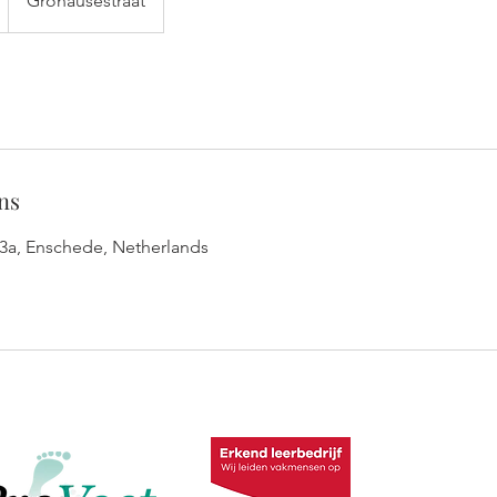
Gronausestraat
ns
3a, Enschede, Netherlands
ADRES 
Gronausest