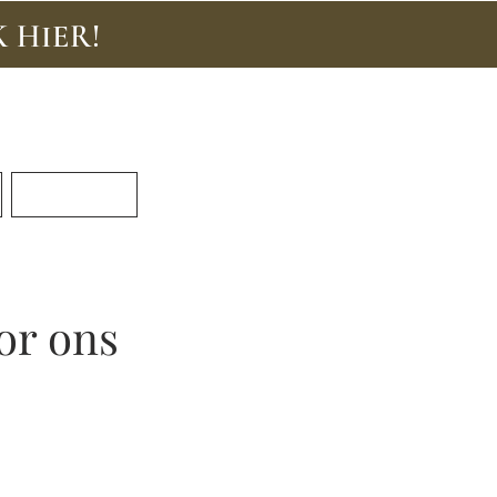
K HIER!
Inloggen
d je aan voor de Loyalty Lounge!
Contact
or ons