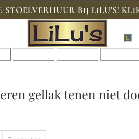
 STOELVERHUUR BIJ LILU'S! KLI
Mel
n
Informatie
Cursussen
Vacatures
eren gellak tenen niet do