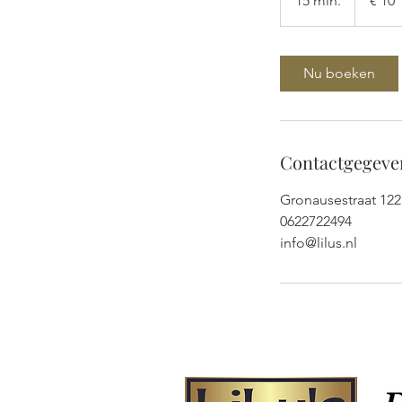
15 min.
1
€ 10
5
m
i
Nu boeken
n
.
Contactgegeve
Gronausestraat 122
0622722494
info@lilus.nl