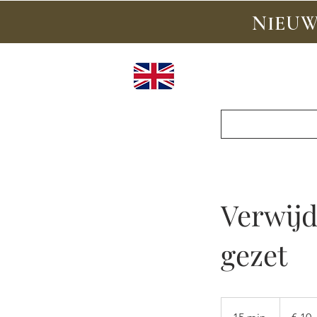
NIEUW:
Online boeke
Verwijd
gezet
10
euro