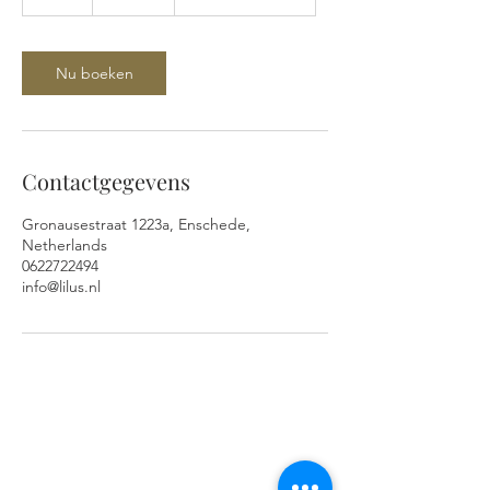
u
u
Nu boeken
Contactgegevens
Gronausestraat 1223a, Enschede,
Netherlands
0622722494
info@lilus.nl
ADRES EN OPENINGSTIJDEN
Gronausestraat 1223A
7534AH Glanerbrug