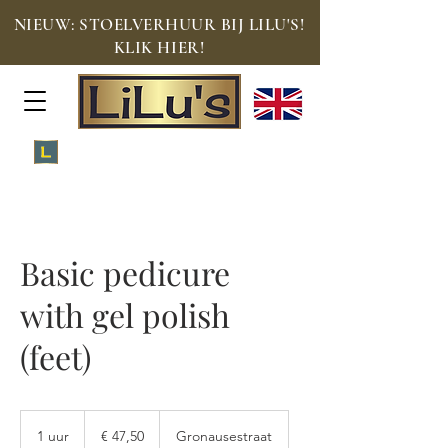
NIEUW: STOELVERHUUR BIJ LILU'S!
KLIK HIER!
Meld je aan voor de Loyalty Lounge!
Basic pedicure
with gel polish
(feet)
47,50
euro
1 uur
1
€ 47,50
Gronausestraat