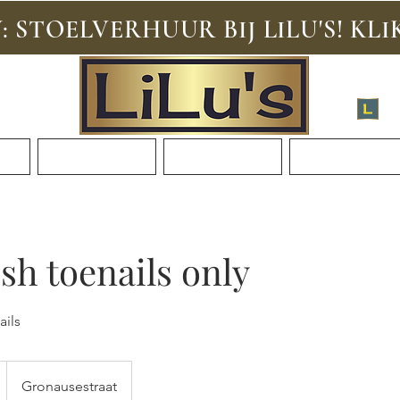
 STOELVERHUUR BIJ LILU'S! KLI
Mel
n
Informatie
Cursussen
Vacatures
ish toenails only
ails
Gronausestraat