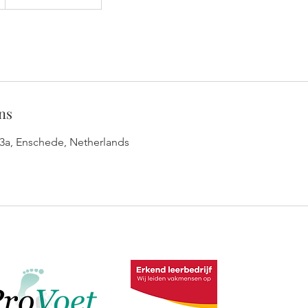
ns
3a, Enschede, Netherlands
ADRES 
Gronausest
7534AH Gl