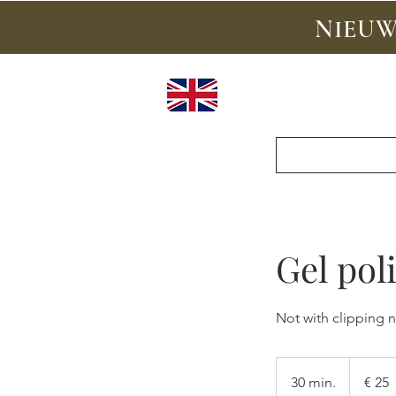
NIEUW:
Online boeke
Gel pol
Not with clipping n
25
euro
30 min.
3
€ 25