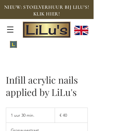
NIEUW: STOELVERHUUR BIJ LILU'S!
KLIK HIER!
Meld je aan voor de Loyalty Lounge!
Infill acrylic nails
applied by LiLu's
40
euro
1 uur 30 min.
1
€ 40
u
u
Gronausestraat