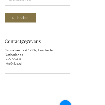
3
0
m
i
Nu boeken
n
.
Contactgegevens
Gronausestraat 1223a, Enschede,
Netherlands
0622722494
info@lilus.nl
ADRES EN OPENINGSTIJDEN
Gronausestraat 1223A
7534AH Glanerbrug