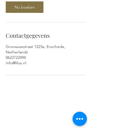
r
Nu boeken
Contactgegevens
Gronausestraat 1223a, Enschede,
Netherlands
0622722494
info@lilus.nl
ADRES EN OPENINGSTIJDEN
Gronausestraat 1223A
7534AH Glanerbrug
(Enschede)
Wij zijn geopend op afspraak.