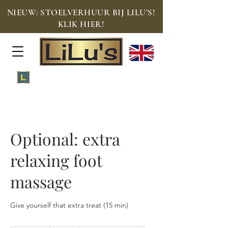
NIEUW: STOELVERHUUR BIJ LILU'S!
KLIK HIER!
Meld je aan voor de Loyalty Lounge!
Optional: extra
relaxing foot
massage
Give yourself that extra treat (15 min)