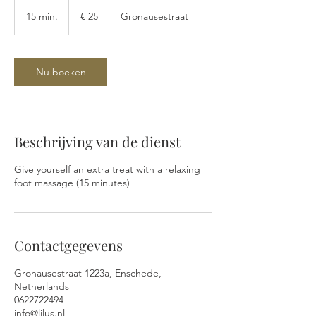
25
euro
15 min.
1
€ 25
Gronausestraat
5
m
i
n
Nu boeken
.
Beschrijving van de dienst
Give yourself an extra treat with a relaxing
foot massage (15 minutes)
Contactgegevens
Gronausestraat 1223a, Enschede,
Netherlands
0622722494
info@lilus.nl