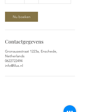
5
m
i
n
Nu boeken
.
Contactgegevens
Gronausestraat 1223a, Enschede,
Netherlands
0622722494
info@lilus.nl
ADRES EN OPENINGSTIJDEN
Gronausestraat 1223A
7534AH Glanerbrug