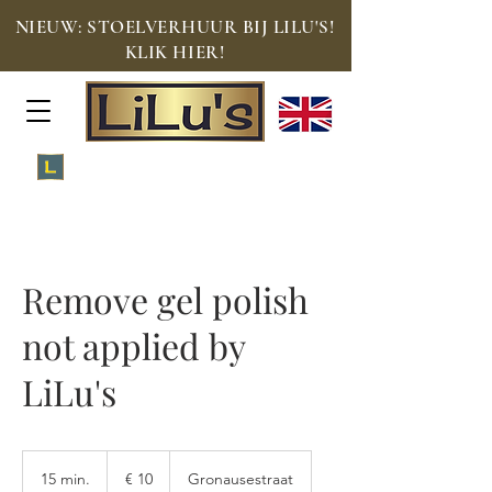
NIEUW: STOELVERHUUR BIJ LILU'S!
KLIK HIER!
Meld je aan voor de Loyalty Lounge!
Remove gel polish
not applied by
LiLu's
10
euro
15 min.
1
€ 10
Gronausestraat