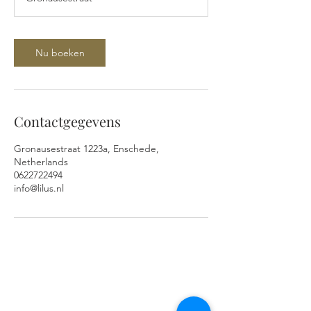
3
0
m
i
Nu boeken
n
.
Contactgegevens
Gronausestraat 1223a, Enschede,
Netherlands
0622722494
info@lilus.nl
ADRES EN OPENINGSTIJDEN
Gronausestraat 1223A
7534AH Glanerbrug