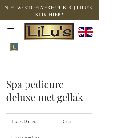
NIEUW: STOELVERHUUR BIJ LILU'S!
KLIK HIER!
Meld je aan voor de Loyalty Lounge!
Spa pedicure
deluxe met gellak
65
euro
1 uur 30 min.
1
€ 65
u
u
Gronausestraat